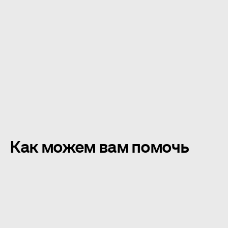
отчётные периоды
конференции
Как можем вам помочь
продюсер
лид
дизайнеры