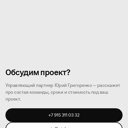
Pinkman × Сила света
Center of Islamic Civilization, 3D-
мэппинг для «Манжерок», 180+
минут видео для концерта ANNA
ASTI
Обсудим проект?
Управляющий партнер Юрий Григоренко — расскажет
про состав команды, сроки и стоимость под ваш
проект.
+7 915 311 03 32