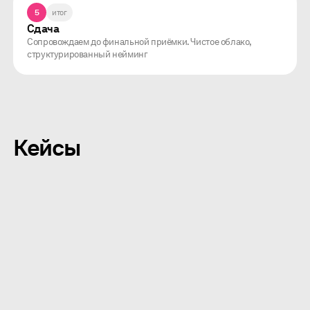
5
итог
Сдача
Сопровождаем до финальной приёмки. Чистое облако,
структурированный нейминг
Кейсы
AR
инсталляция
музей
2025
Сбер × Пушкинский музей
AR-инсталляция «Франс
Снейдерс и фламандский
натюрморт XVII века»