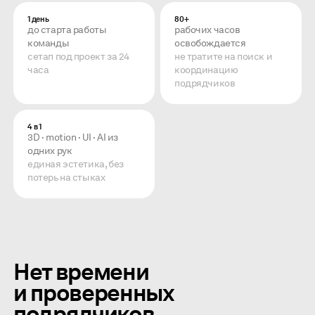
1 день
80+
до старта работы
рабочих часов
команды
освобождается
сетап под проект за 24
не тратите на поиск и
часа
координацию
подрядчиков
4 в 1
3D · motion · UI · AI из
одних рук
единая эстетика, без
потерь на стыках
Нет времени
и проверенных
подрядчиков