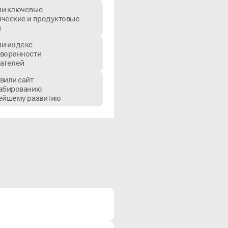
ли ключевые
ческие и продуктовые
и
и индекс
воренности
ателей
вили сайт
табированию
ейшему развитию