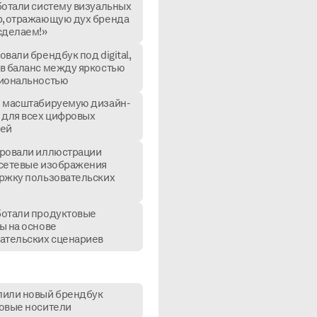
ботали систему визуальных
, отражающую дух бренда
сделаем!»
вали брендбук под digital,
в баланс между яркостью
иональностью
 масштабируемую дизайн-
 для всех цифровых
лей
ровали иллюстрации
сетевые изображения
ржку пользовательских
отали продуктовые
ы на основе
ательских сценариев
или новый брендбук
овые носители