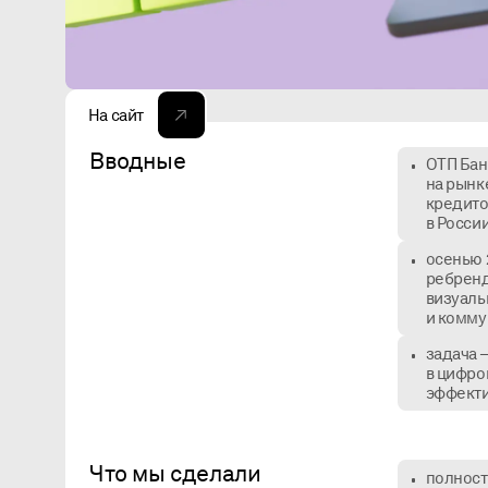
На сайт
Вводные
ОТП Бан
на рынк
кредито
в Росси
осенью 
ребренд
визуаль
и комму
задача 
в цифро
эффекти
Что мы сделали
полност