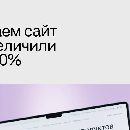
аем сайт
еличили
40%