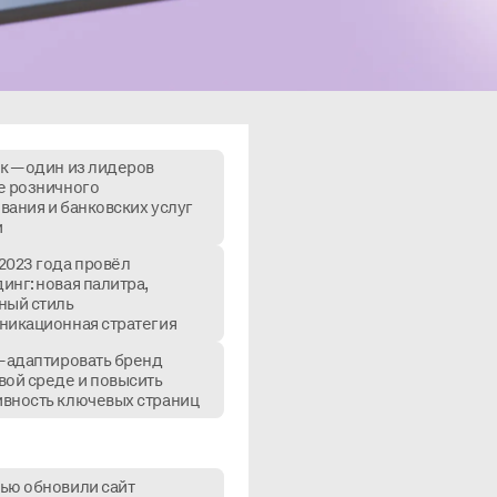
к — один из лидеров
е розничного
вания и банковских услуг
и
2023 года провёл
инг: новая палитра,
ный стиль
никационная стратегия
— адаптировать бренд
вой среде и повысить
вность ключевых страниц
ью обновили сайт