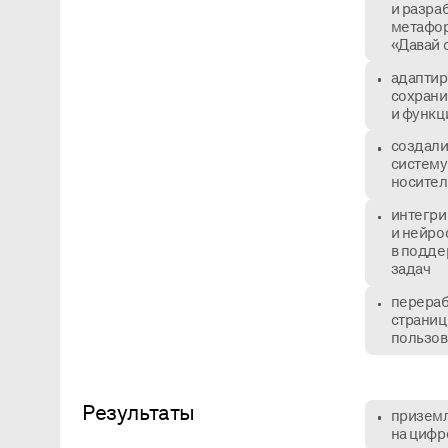
и разра
метафор
«Давай 
адаптиро
сохрани
и функц
создали
систему
носите
интегри
и нейро
в подде
задач
перераб
страниц
пользов
Результаты
приземл
на цифр