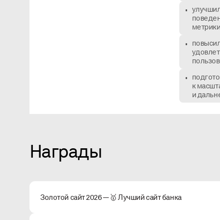
улучши
поведен
метрик
повысил
удовлет
пользов
подгото
к масш
и дальн
Награды
Золотой сайт 2026 — 🥇 Лучший сайт банка