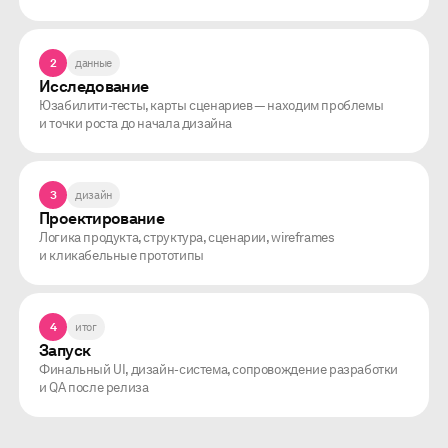
2
данные
Исследование
Юзабилити-тесты, карты сценариев — находим проблемы
и точки роста до начала дизайна
3
дизайн
Проектирование
Логика продукта, структура, сценарии, wireframes
и кликабельные прототипы
4
итог
Запуск
Финальный UI, дизайн-система, сопровождение разработки
и QA после релиза